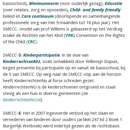
basisschool),
Minimumnorm
(voor ouderlijk gezag),
Educatie
(over relaties, zorg en opvoeden),
Child- and family friendly
beleid en
Care continuum
(doorlopende en samenhangende
professionele zorg van min 9 maanden tot 18 plus jaar). Het
SMECC- model van prof Willems is gebaseerd op het Verdrag
inzake de Rechten van het Kind (
VRK
)
Convention on the Rights
of the Child
(
CRC
)
.
SMECC-
S
:
Kinderparticipatie
. In de visie van
KinderrechtenNU
, zoals ontwikkeld door Willemijn Dupuis,
begint preventie bij participatie op en vanuit de basisschool, bij
de S van SMECC. Op weg naar de SMECC-stip aan de horizon
heeft KinderrechtenNu al forse schreden gezet.
KinderrechtenNU is de kinderschoenen ontgroeid en staat
stevig als een huis in diverse gemeenten (zie
KinderrechtenNU.nl
).
SMECC-
E
: Het in 2007 ingevoerde verbod op het slaan en
vernederen van kinderen door ouders (artikel 247 lid 2 Boek 1
Burgerlijk Wetboek) werd indertijd gezien als de rechtsbasis