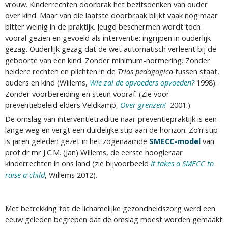
vrouw. Kinderrechten doorbrak het bezitsdenken van ouder
over kind. Maar van die laatste doorbraak blijkt vaak nog maar
bitter weinig in de praktijk. Jeugd beschermen wordt toch
vooral gezien en gevoeld als interventie: ingrijpen in ouderlijk
gezag. Ouderlijk gezag dat de wet automatisch verleent bij de
geboorte van een kind. Zonder minimum-normering. Zonder
heldere rechten en plichten in de
Trias pedagogica
tussen staat,
ouders en kind (Willems,
Wie zal de opvoeders opvoeden?
1998).
Zonder voorbereiding en steun vooraf. (Zie voor
preventiebeleid elders Veldkamp,
Over grenzen!
2001.)
De omslag van interventietraditie naar preventiepraktijk is een
lange weg en vergt een duidelijke stip aan de horizon. Zo’n stip
is jaren geleden gezet in het zogenaamde
SMECC-model
van
prof dr mr J.C.M. (Jan) Willems, de eerste hoogleraar
kinderrechten in ons land (zie bijvoorbeeld
It takes a SMECC to
raise a child
, Willems 2012).
Met betrekking tot de lichamelijke gezondheidszorg werd een
eeuw geleden begrepen dat de omslag moest worden gemaakt