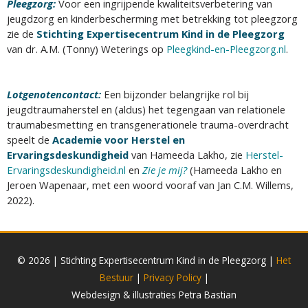
Pleegzorg:
Voor een ingrijpende kwaliteitsverbetering van
jeugdzorg en kinderbescherming met betrekking tot pleegzorg
zie de
Stichting Expertisecentrum Kind in de Pleegzorg
van dr. A.M. (Tonny) Weterings op
Pleegkind-en-Pleegzorg.nl
.
Lotgenotencontact:
Een bijzonder belangrijke rol bij
jeugdtraumaherstel en (aldus) het tegengaan van relationele
traumabesmetting en transgenerationele trauma-overdracht
speelt de
Academie voor Herstel en
Ervaringsdeskundigheid
van Hameeda Lakho, zie
Herstel-
Ervaringsdeskundigheid.nl
en
Zie je mij?
(Hameeda Lakho en
Jeroen Wapenaar, met een woord vooraf van Jan C.M. Willems,
2022).
© 2026 | Stichting Expertisecentrum Kind in de Pleegzorg |
Het
Bestuur
|
Privacy Policy
|
Webdesign & illustraties Petra Bastian