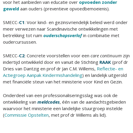
voor het aanbieden van educatie over
opvoeden zonder
geweld
aan ouders (preventieve opvoedbemoeienis).
SMECC-
C
1
: Voor kind- en gezinsvriendelijk beleid werd onder
meer verwezen naar Scandinavische ontwikkelingen met
betrekking tot ruim
ouderschapsverlof
in combinatie met
oudercursussen.
SMECC-
C
2
: Concrete voorstellen voor een
care continuum
zijn
indertijd ontwikkeld door en vanuit de Stichting
RAAK
(prof dr
Dries van Dantzig en prof dr Jan C.M. Willems,
Reflectie- en
Actiegroep Aanpak Kindermishandeling
) en landelijk uitgerold
met financiële steun van het ministerie voor Kind en Gezin.
Onderdeel van een professionaliseringsslag was ook de
ontwikkeling van
meldcodes
, één van de aandachtsgebieden
waarvoor het ministerie een landelijke stuurgroep instelde
(
Commissie Opstelten
, met prof dr Willems als lid).