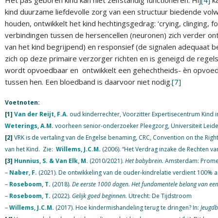
kind duurzame liefdevolle zorg van een structuur biedende volw
houden, ontwikkelt het kind hechtingsgedrag: ‘crying, clinging, fo
verbindingen tussen de hersencellen (neuronen) zich verder ont
van het kind begrijpend) en responsief (de signalen adequaat b
zich op deze primaire verzorger richten en is geneigd de rege
wordt opvoedbaar en ontwikkelt een gehechtheids- èn opvoedi
tussen hen. Een bloedband is daarvoor niet nodig.
[7]
Voetnoten:
[1]
Van der Reijt, F.A.
oud kinderrechter, Voorzitter Expertisecentrum Kind i
Weterings, A.M.
voorheen senior-onderzoeker Pleegzorg, Universiteit Leiden
[2]
VRK is de vertaling van de Engelse benaming, CRC, Convention on the Righ
van het Kind. Zie:
Willems, J.C.M.
(2006). “Het Verdrag inzake de Rechten van
[3]
Hunnius, S. & Van Elk, M.
(2010/2021).
Het babybrein.
Amsterdam: Promet
–
Naber, F.
(2021). De ontwikkeling van de ouder-kindrelatie verdient 100% a
–
Roseboom, T.
(2018).
De eerste 1000 dagen. Het fundamentele belang van een 
–
Roseboom, T.
(2022).
Gelijk goed beginnen.
Utrecht: De Tijdstroom
–
Willems, J.C.M.
(2017). Hoe kindermishandeling terug te dringen? In:
Jeugdb