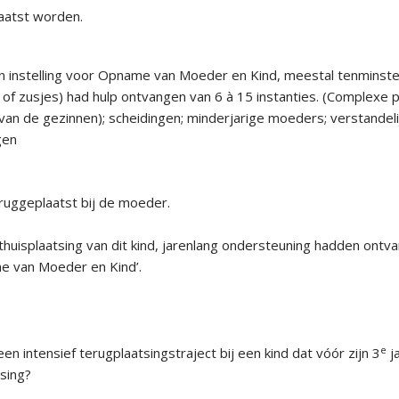
aatst worden.
n instelling voor Opname van Moeder en Kind, meestal tenminste
of zusjes) had hulp ontvangen van 6 à 15 instanties. (Complexe 
 van de gezinnen); scheidingen; minderjarige moeders; verstandeli
gen
uggeplaatst bij de moeder.
thuisplaatsing van dit kind, jarenlang ondersteuning hadden ontv
me van Moeder en Kind’.
e
n intensief terugplaatsingstraject bij een kind dat vóór zijn 3
ja
sing?