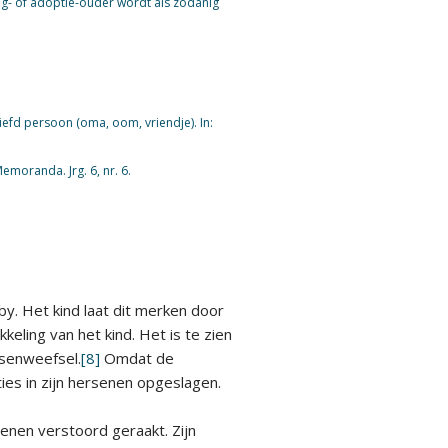
eeg- of adoptie-ouder wordt als zodanig
fd persoon (oma, oom, vriendje). In:
moranda. Jrg. 6, nr. 6.
y. Het kind laat dit merken door
keling van het kind. Het is te zien
rsenweefsel.
[8]
Omdat de
ies in zijn hersenen opgeslagen.
senen verstoord geraakt. Zijn