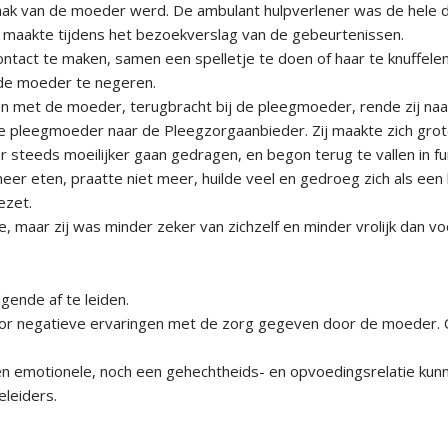
taak van de moeder werd. De ambulant hulpverlener was de hele
n maakte tijdens het bezoekverslag van de gebeurtenissen.
tact te maken, samen een spelletje te doen of haar te knuffelen. D
 de moeder te negeren.
men met de moeder, terugbracht bij de pleegmoeder, rende zij na
pleegmoeder naar de Pleegzorgaanbieder. Zij maakte zich grote 
 steeds moeilijker gaan gedragen, en begon terug te vallen in f
eer eten, praatte niet meer, huilde veel en gedroeg zich als een
ezet.
maar zij was minder zeker van zichzelf en minder vrolijk dan v
gende af te leiden.
door negatieve ervaringen met de zorg gegeven door de moeder.
een emotionele, noch een gehechtheids- en opvoedingsrelatie ku
leiders.