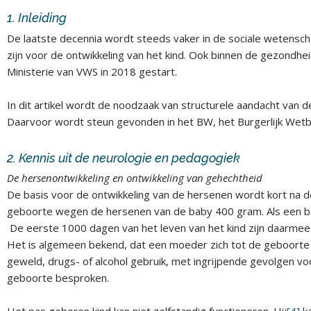
1. Inleiding
De laatste decennia wordt steeds vaker in de sociale wetensc
zijn voor de ontwikkeling van het kind. Ook binnen de gezondhe
Ministerie van VWS in 2018 gestart.
In dit artikel wordt de noodzaak van structurele aandacht van
Daarvoor wordt steun gevonden in het BW, het Burgerlijk Wetb
2. Kennis uit de neurologie en pedagogiek
De hersenontwikkeling en ontwikkeling van gehechtheid
De basis voor de ontwikkeling van de hersenen wordt kort na de
geboorte wegen de hersenen van de baby 400 gram. Als een b
De eerste 1000 dagen van het leven van het kind zijn daarmee v
Het is algemeen bekend, dat een moeder zich tot de geboorte va
geweld, drugs- of alcohol gebruik, met ingrijpende gevolgen voo
geboorte besproken.
Het pas geboren kind kan niet zelfstandig functioneren. Hij
[4]
ka