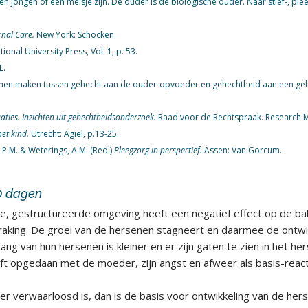
n jongen of een meisje zijn. De ouder is de biologische ouder. Naar stief-, pl
rnal Care.
New York: Schocken.
tional University Press, Vol. 1, p. 53.
L.
nen maken tussen gehecht aan de ouder-opvoeder en gehechtheid aan een gelie
aties. Inzichten uit gehechtheidsonderzoek.
Raad voor de Rechtspraak. Research Me
het kind.
Utrecht: Agiel, p.13-25.
P.M. & Weterings, A.M. (Red.)
Pleegzorg in perspectief.
Assen: Van Gorcum.
00 dagen
ge, gestructureerde omgeving heeft een negatief effect op de bab
anraking. De groei van de hersenen stagneert en daarmee de ontwik
g van hun hersenen is kleiner en er zijn gaten te zien in het he
t opgedaan met de moeder, zijn angst en afweer als basis-react
er verwaarloosd is, dan is de basis voor ontwikkeling van de her