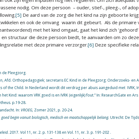
assene nodig. Om deze persoon – ouder, stief-, pleeg-, of adopti
llowing.
[5]
De aard van de zorg die het kind na zijn geboorte krij
wikkelen en ook de omvang waarin dit gebeurt. Als de primaire v
eantwoordend) met het kind omgaat, gaat het kind zich ‘gehoord’ e
ls en structuur die deze persoon biedt, te aanvaarden om zo dez
ngsrelatie met deze primaire verzorger.
[6]
Deze specifieke relat
n de Pleegzorg.
, Afd. Orthopedagogiek; secretaris EC Kind in de Pleegzorg; Onderzoeks- en Ad
ts of the Child. In Nederland wordt dit verdrag per abuis aangeduid met IVRK, 
 het Kind: waarom VRK goed is en IVRK (eigenlijk) fout.” In: ResearchGate en Ars
heus. p.19-28.
andacht. In:
VROEG,
Zomer 2021, p. 20-24.
goed begin vanuit biologisch, medisch en maatschappelijk belang.
Utrecht: De Tijd
eleid.
2017. Vol 11, nr. 2. p. 131-138 en Vol. 11, nr. 3. p. 191-202 .