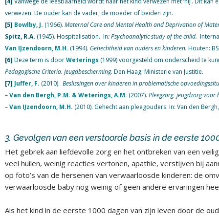
[4]
Vanwege de leesbaarheid wordt naar het kind verwezen met ‘hij’. Dit kan ee
verwezen. De ouder kan de vader, de moeder of beiden zijn.
[5]
Bowlby, J.
(1966).
Maternal Care and Mental Health and Deprivation of Mate
Spitz, R.A.
(1945). Hospitalisation.
In
: Psychoanalytic study of the child.
Interna
Van IJzendoorn, M.H.
(1994).
Gehechtheid van ouders en kinderen.
Houten: BS
[6]
Deze term is door
Weterings
(1999) voorgesteld om onderscheid te kun
Pedagogische Criteria. Jeugdbescherming.
Den Haag: Ministerie van Justitie.
[7]
Juffer, F.
(2010).
Beslissingen over kinderen in problematische opvoedingssitu
–
Van den Bergh, P.M. & Weterings, A.M.
(2007).
Pleegzorg, jeugdzorg voor 
–
Van IJzendoorn, M.H.
(2010). Gehecht aan pleegouders. In: Van den Bergh, 
3. Gevolgen van een verstoorde basis in de eerste 10
Het gebrek aan liefdevolle zorg en het ontbreken van een veili
veel huilen, weinig reacties vertonen, apathie, verstijven bij a
op foto’s van de hersenen van verwaarloosde kinderen: de omvan
verwaarloosde baby nog weinig of geen andere ervaringen heef
Als het kind in de eerste 1000 dagen van zijn leven door de oud