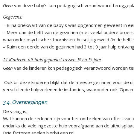
Geen
van deze baby’s kon pedagogisch verantwoord teruggepl
Gegevens:
– Bijna driekwart van de baby’s was opgenomen geweest in ee
– Meer dan de helft van de gezinnen (met veelal oudere broers 
waaronder psychische stoornissen; huiselijk geweld (in de helft
– Ruim een derde van de gezinnen had 3 tot 9 jaar hulp ontvan
e
e
21 Kinderen uit huis geplaatst tussen 1
en 3
jaar
Geen
van de kinderen kon pedagogisch verantwoord worden ter
Ook bij deze kinderen blijkt dat de meeste gezinnen vóór de ui
verschillende hulpverlenende instanties, waaronder ook ‘Opna
3.4. Overwegingen
De vraag is:
Wat kunnen de redenen zijn voor het ontbreken van effect van ee
ondanks de vele ingezette hulp voorafgaand aan de uithuisplaat
Drie factoren spelen hierbij een rol.