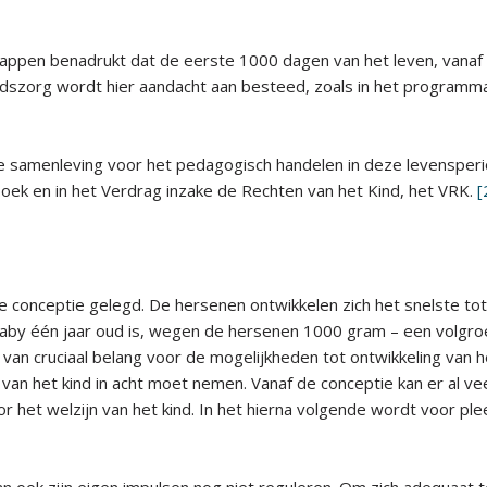
happen benadrukt dat de eerste 1000 dagen van het leven, vanaf 
idszorg wordt hier aandacht aan besteed, zoals in het programma: 
 de samenleving voor het pedagogisch handelen in deze levensper
oek en in het Verdrag inzake de Rechten van het Kind, het VRK.
[
 conceptie gelegd. De hersenen ontwikkelen zich het snelste tot
aby één jaar oud is, wegen de hersenen 1000 gram – een volgro
an cruciaal belang voor de mogelijkheden tot ontwikkeling van he
n het kind in acht moet nemen. Vanaf de conceptie kan er al veel
r het welzijn van het kind. In het hierna volgende wordt voor ple
n ook zijn eigen impulsen nog niet reguleren. Om zich adequaat 