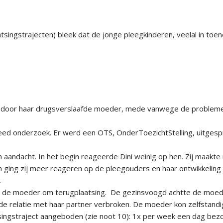
singstrajecten) bleek dat de jonge pleegkinderen, veelal in to
d door haar drugsverslaafde moeder, mede vanwege de problemen
d onderzoek. Er werd een OTS, OnderToezichtStelling, uitgespro
aandacht. In het begin reageerde Dini weinig op hen. Zij maakte n
m ging zij meer reageren op de pleegouders en haar ontwikkeling 
.
oeg de moeder om terugplaatsing. De gezinsvoogd achtte de moed
d de relatie met haar partner verbroken. De moeder kon zelfstand
gstraject aangeboden (zie noot 10): 1x per week een dag bezoek