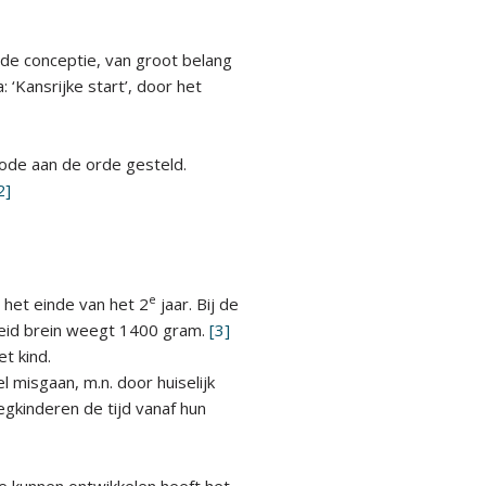
de conceptie, van groot belang
‘Kansrijke start’, door het
iode aan de orde gesteld.
2]
e
 het einde van het 2
jaar. Bij de
eid brein weegt 1400 gram.
[3]
t kind.
 misgaan, m.n. door huiselijk
egkinderen de tijd vanaf hun
te kunnen ontwikkelen heeft het